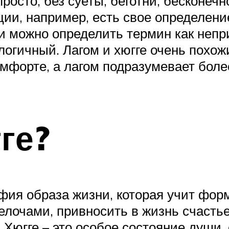
просто, без суеты, беготни, бесконеч
ии, например, есть свое определен
 можно определить термин как непр
логичный. Лагом и хюгге очень похож
мфорте, а лагом подразумевает боле
ге?
фия образа жизни, которая учит форм
лочами, привносить в жизнь счастье
Хюгге – это особое состояние души, 