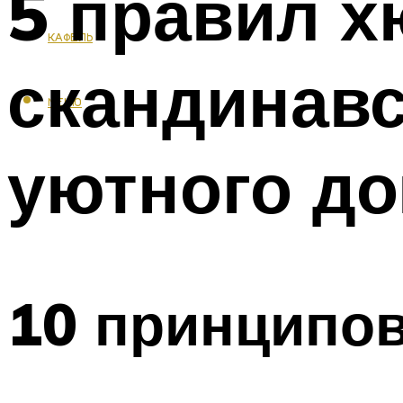
5 правил х
КАФЕЛЬ
скандинав
МЕНЮ
уютного д
10 принципо