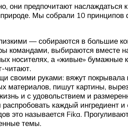
о, они предпочитают наслаждаться к
 природе. Мы собрали 10 принципов 
лизкими — собираются в большие ко
гры командами, выбираются вместе н
ных носителях, а «живые» бумажные к
т-читают.
щи своими руками: вяжут покрывала 
ых материалов, пишут картины, вырез
 жизнь и с удовольствием и размерен
 распробовать каждый ингредиент и 
ов это называется Fika. Прогуливаю
енные темы.