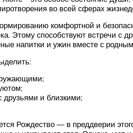
умиротворения во всей сферах жизнед
формированию комфортной и безопасн
а. Этому способствуют встречи с др
тные напитки и ужин вместе с родны
ыделить:
кружающими;
уютом;
 друзьями и близкими;
ется Рождество — в преддверии этог