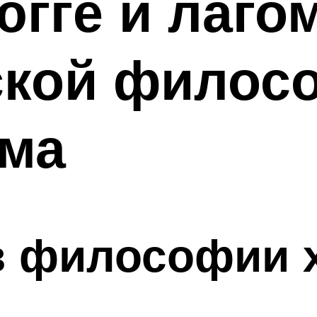
югге и лагом
ской филос
ома
в философии 