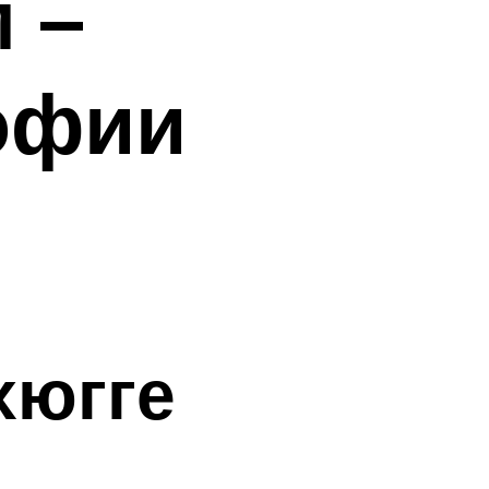
 –
офии
хюгге