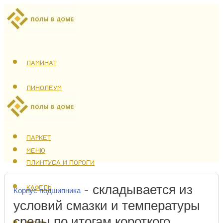
ЛАМИНАТ
ЛИНОЛЕУМ
ТЕПЛЫЙ ПОЛ
ПАРКЕТ
МЕНЮ
ПЛИНТУСА И ПОРОГИ
- складывается из
КАФЕЛЬ
Корпус подшипника
условий смазки и температуры
среды по итогам короткого
МЕНЮ