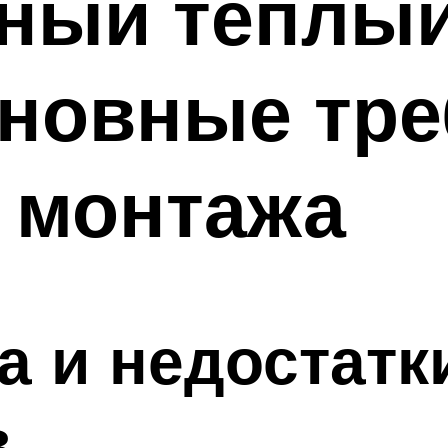
ный теплый
сновные тре
 монтажа
а и недостатк
в