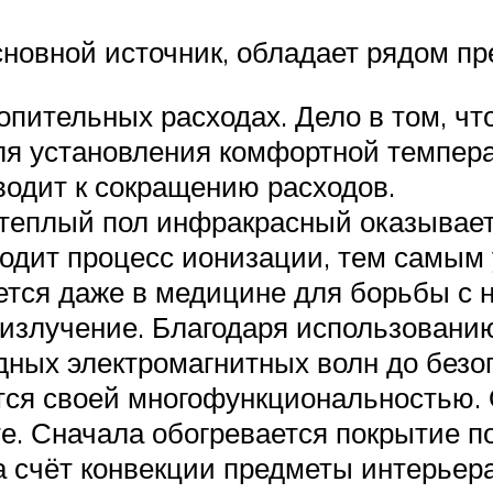
сновной источник, обладает рядом п
опительных расходах. Дело в том, чт
ля установления комфортной темпера
водит к сокращению расходов.
теплый пол инфракрасный оказывает
одит процесс ионизации, тем самым 
ется даже в медицине для борьбы с 
излучение. Благодаря использованию
ных электромагнитных волн до безоп
я своей многофункциональностью. О
е. Сначала обогревается покрытие по
 За счёт конвекции предметы интерьер