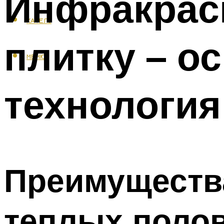
Инфракрас
КАФЕЛЬ
плитку – о
МЕНЮ
технология
Преимуществ
теплых поло