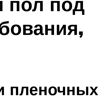
 пол под
бования,
и пленочных