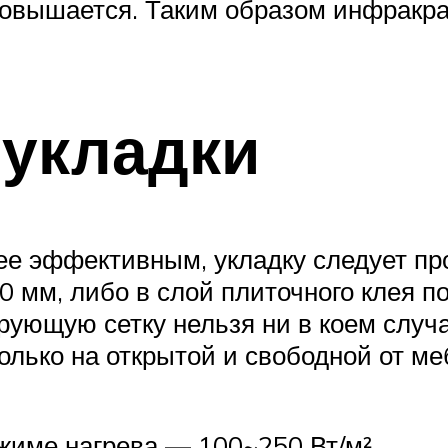
 повышается. Таким образом инфракр
 укладки
е эффективным, укладку следует пр
 мм, либо в слой плиточного клея п
ующую сетку нельзя ни в коем случа
олько на открытой и свободной от м
жиме нагрева — 100~250 Вт/м².