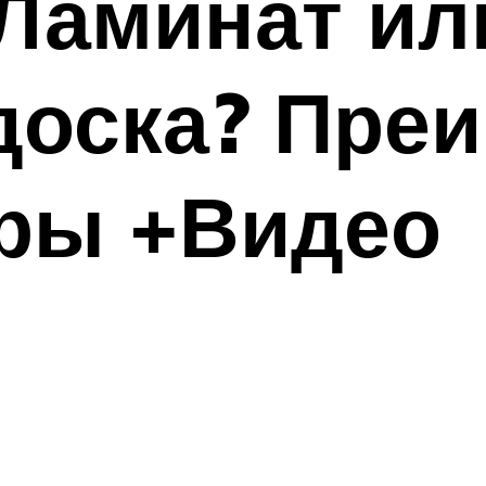
Ламинат ил
доска? Пре
иры +Видео