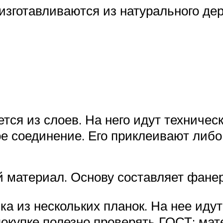
изготавливаются из натурального дер
и
ется из слоев. На него идут техниче
ое соединение. Его приклеивают либ
 материал. Основу составляет фане
ка из нескольких планок. На нее иду
окупке полезно проверять ГОСТ: мат