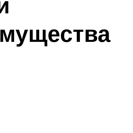
и
имущества