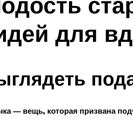
одость ста
идей для в
ыглядеть под
чка — вещь, которая призвана под