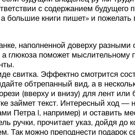
оответствии с содержанием будущего 
, а большие книги пишет» и пожелать
 банке, наполненной доверху разным
, а глюкоза поможет мыслительному 
нты.
виде свитка. Эффектно смотрится со
идайте обтрепанный вид, а в несколь
орези (вверху и внизу) для лент или 
ке займет текст. Интересный ход — 
и Петра I, например) и оставить мест
ь ручки, прочитает указ, дойдя до к
ем. Так можно преподнести подарок с