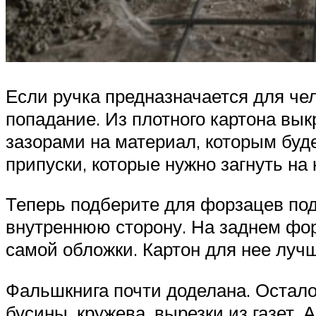
Если ручка предназначается для чел
попадание. Из плотного картона вык
зазорами на материал, которым буде
припуски, которые нужно загнуть на 
Теперь подберите для форзацев под
внутреннюю сторону. На заднем фо
самой обложки. Картон для нее луч
Фальшкнига почти доделана. Осталос
бусины, кружева, вырезки из газет.