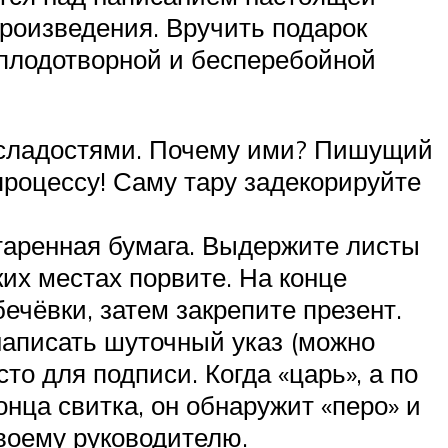
произведения. Вручить подарок
 плодотворной и бесперебойной
и сладостями. Почему ими? Пишущий
процессу! Саму тару задекорируйте
старенная бумага. Выдержите листы
ких местах порвите. На конце
бечёвки, затем закрепите презент.
написать шуточный указ (можно
о для подписи. Когда «царь», а по
онца свитка, он обнаружит «перо» и
воему руководителю.