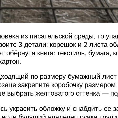
овека из писательской среды, то уп
роите 3 детали: корешок и 2 листа 
т обёрнута книга: текстиль, бумага, 
картон.
ходящий по размеру бумажный лист и
рзаце закрепите коробочку размером
ше выбрать желтоватого оттенка — по
ь украсить обложку и снабдить ее за
 А если будущий владелец ручки тру