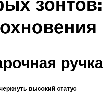
рых зонтов:
дохновения
арочная ручка
черкнуть высокий статус