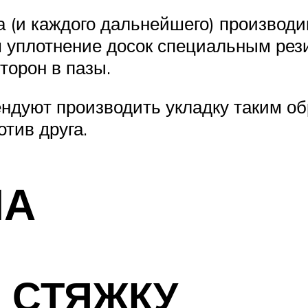
 (и каждого дальнейшего) производ
м уплотнение досок специальным рез
торон в пазы.
дуют производить укладку таким об
тив друга.
ЛА
 СТЯЖКУ