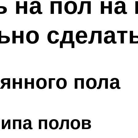
 на пол на 
ьно сделат
янного пола
рипа полов