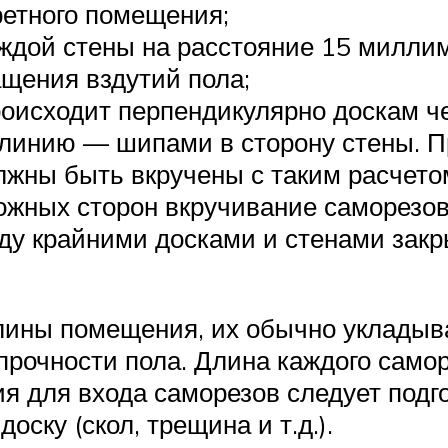
ретного помещения;
аждой стены на расстояние 15 миллим
щения вздутий пола;
роисходит перпендикулярно доскам ч
я линию — шипами в сторону стены. 
лжны быть вкручены с таким расчетом
ожных сторон вкручивание саморезов
ежду крайними досками и стенами за
длины помещения, их обычно укладыв
рочности пола. Длина каждого самор
я для входа саморезов следует подго
ску (скол, трещина и т.д.).