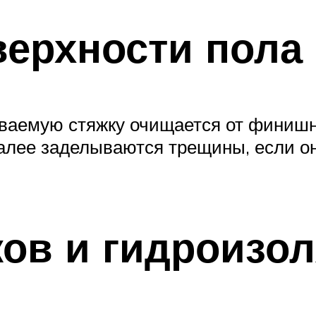
верхности пола
ываемую стяжку очищается от финишно
алее заделываются трещины, если о
ков и гидроизо