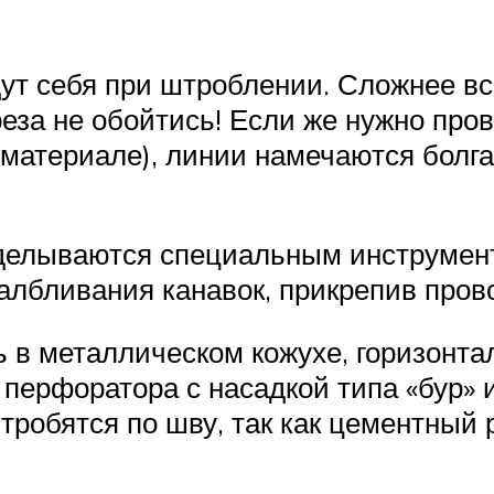
ут себя при штроблении. Сложнее все
еза не обойтись! Если же нужно пров
 материале), линии намечаются болг
оделываются специальным инструмент
албливания канавок, прикрепив пров
ь в металлическом кожухе, горизонт
перфоратора с насадкой типа «бур» и
робятся по шву, так как цементный 