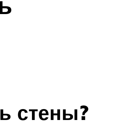
ь
ь стены?