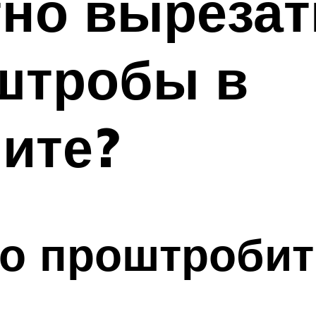
тно вырезат
штробы в
ите?
о проштробит