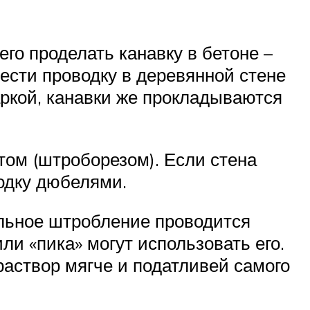
го проделать канавку в бетоне –
ести проводку в деревянной стене
аркой, канавки же прокладываются
ом (штроборезом). Если стена
одку дюбелями.
альное штробление проводится
ли «пика» могут использовать его.
раствор мягче и податливей самого