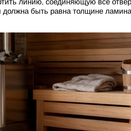
тить линию, соединяющую все отвер
я должна быть равна толщине ламина