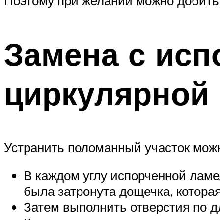
Поэтому при желании можно добить
Замена с ис
циркулярной
Устранить поломанный участок можн
В каждом углу испорченной ламел
была затронута дощечка, котора
Затем выполнить отверстия по д