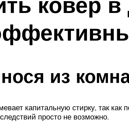
ить ковер 
 эффективн
нося из комн
мевает капитальную стирку, так как 
оследствий просто не возможно.