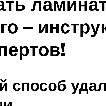
ать ламинат
го – инстру
пертов!
й способ уда
ми