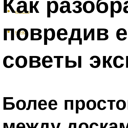
Как разобр
КАФЕЛЬ
повредив е
МЕНЮ
советы экс
Более просто
между доска