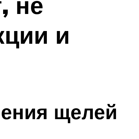
, не
кции и
ления щелей