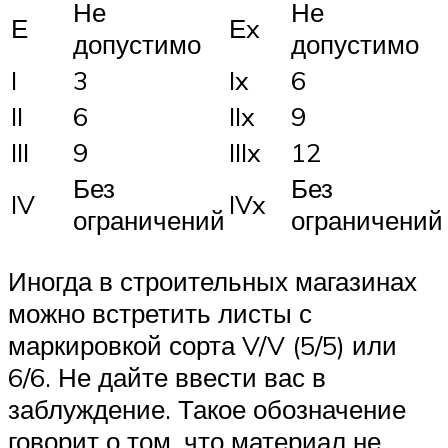
Не
Не
Е
Еx
допустимо
допустимо
I
3
Ix
6
II
6
IIx
9
III
9
IIIx
12
Без
Без
IV
IVx
ограничений
ограничений
Иногда в строительных магазинах
можно встретить листы с
маркировкой сорта V/V (5/5) или
6/6. Не дайте ввести вас в
заблуждение. Такое обозначение
говорит о том, что материал не