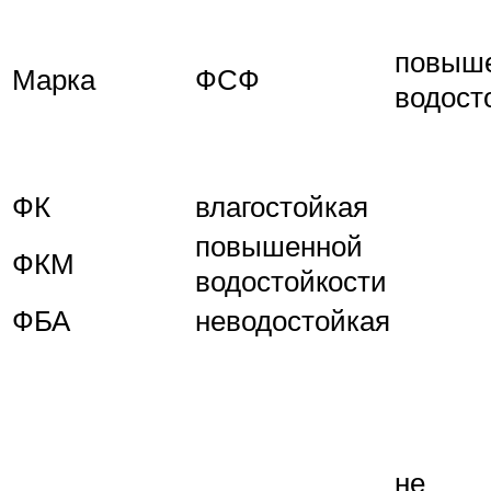
повыш
Марка
ФСФ
водост
ФК
влагостойкая
повышенной
ФКМ
водостойкости
ФБА
неводостойкая
не