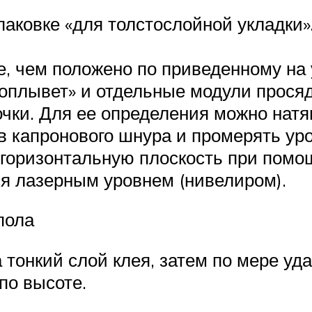
аковке «для толстослойной укладки»
, чем положено по приведенному на 
поплывет» и отдельные модули просяд
чки. Для ее определения можно натя
в капронового шнура и промерять уро
горизонтальную плоскость при помощ
я лазерным уровнем (нивелиром).
пола
 тонкий слой клея, затем по мере уд
по высоте.