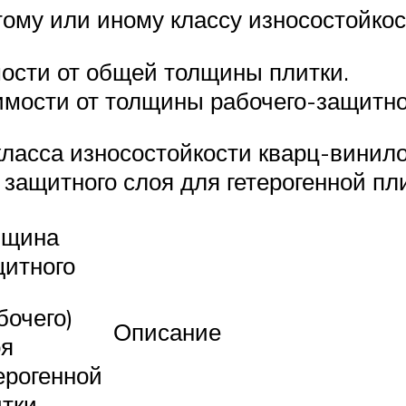
ому или иному классу износостойкос
мости от общей толщины плитки.
симости от толщины рабочего-защитно
класса износостойкости кварц-винил
защитного слоя для гетерогенной пли
лщина
щитного
бочего)
Описание
оя
ерогенной
тки