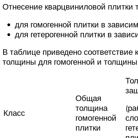
Отнесение кварцвиниловой плитки т
для гомогенной плитки в зависи
для гетерогенной плитки в зави
В таблице приведено соответствие 
толщины для гомогенной и толщины 
То
за
Общая
толщина
(ра
Класс
гомогенной
сл
плитки
гет
пли