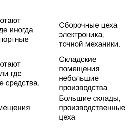
ботают
Сборочные цеха
де иногда
электроника,
спортные
точной механики.
Складские
ботают
помещения
ли где
небольшие
 средства.
производства
Большие склады,
мещения
производственные
цеха