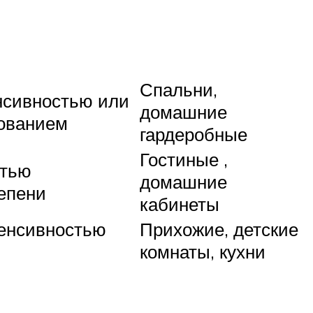
Спальни,
нсивностью или
домашние
ованием
гардеробные
Гостиные ,
стью
домашние
епени
кабинеты
енсивностью
Прихожие, детские
комнаты, кухни