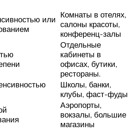
Комнаты в отелях,
нсивностью или
салоны красоты,
ованием
конференц-залы
Отдельные
стью
кабинеты в
епени
офисах, бутики,
рестораны.
енсивностью
Школы, банки,
клубы, фаст-фуды
Аэропорты,
ой
вокзалы, большие
вания
магазины