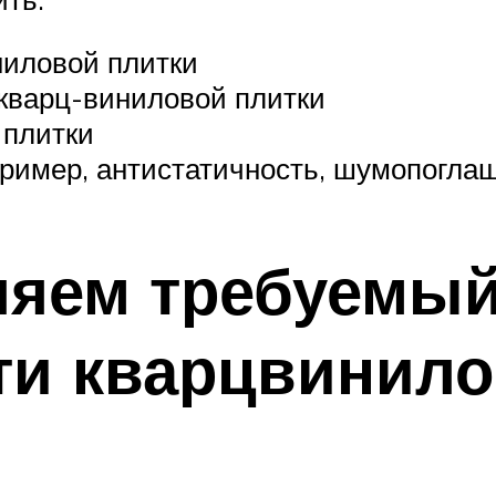
ниловой плитки
кварц-виниловой плитки
 плитки
ример, антистатичность, шумопоглащ
ляем требуемый
ти кварцвинило