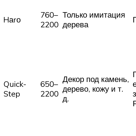
760–
Только имитация
Hаrо
2200
дерева
Декор под камень,
Quick-
650–
дерево, кожу и т.
Step
2200
д.