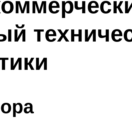
коммерческ
ый техниче
тики
бора