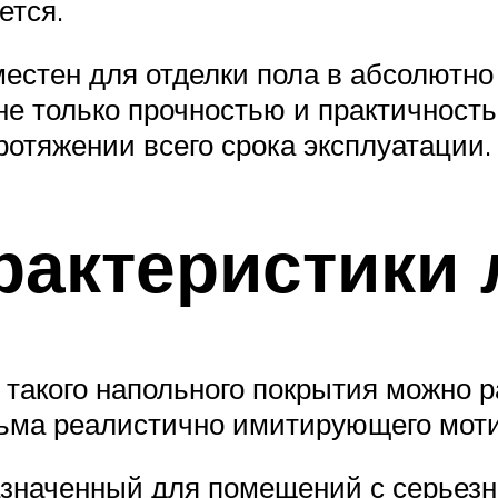
ется.
местен для отделки пола в абсолютн
е только прочностью и практичност
ротяжении всего срока эксплуатации.
рактеристики 
такого напольного покрытия можно 
есьма реалистично имитирующего мот
значенный для помещений с серьезно