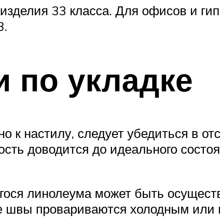
изделия 33 класса. Для офисов и гип
3.
 по укладке
о к настилу, следует убедиться в от
ность доводится до идеального сос
ося линолеума может быть осуществл
 швы провариваются холодным или 