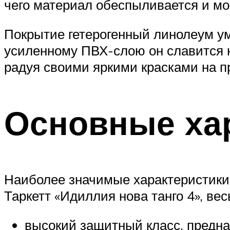
чего материал обеспыливается и мо
Покрытие гетерогенный линолеум у
усиленному ПВХ-слою он славится н
радуя своими яркими красками на п
Основные ха
Наиболее значимые характеристики 
Таркетт «Идиллия нова танго 4», в
высокий защитный класс, предна