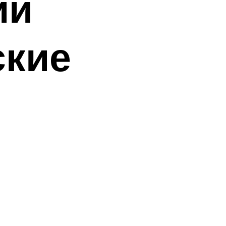
ий
ские