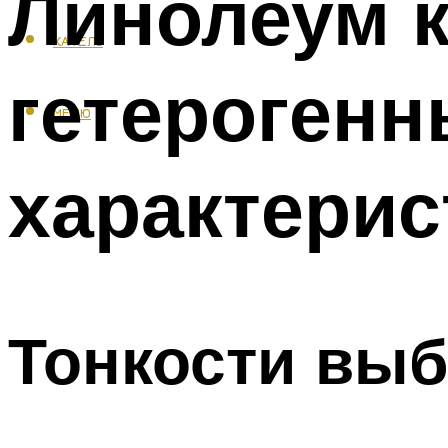
Линолеум 
КАФЕЛЬ
гетерогенн
МЕНЮ
характерис
Тонкости вы