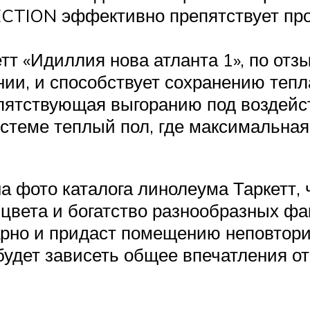
TION эффективно препятствует прон
тт «Идиллия нова атланта 1», по от
ии, и способствует сохранению тепл
епятствующая выгоранию под воздейс
стеме теплый пол, где максимальная
на фото каталога линолеума Таркетт,
цвета и богатство разнообразных фа
карно и придаст помещению неповтори
 будет зависеть общее впечатления о