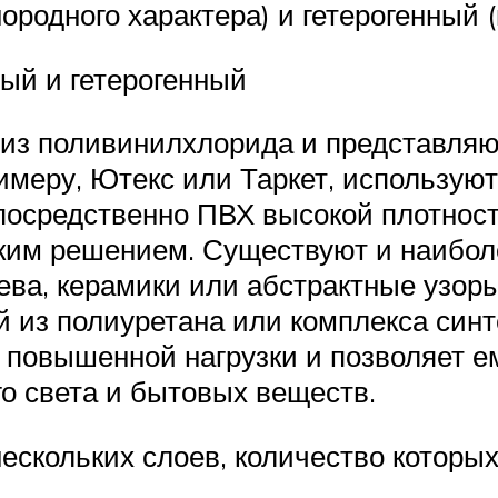
родного характера) и гетерогенный (
ный и гетерогенный
 из поливинилхлорида и представля
имеру, Ютекс или Таркет, использую
епосредственно ПВХ высокой плотност
ским решением. Существуют и наибол
ева, керамики или абстрактные узоры
й из полиуретана или комплекса син
т повышенной нагрузки и позволяет 
го света и бытовых веществ.
ескольких слоев, количество которы