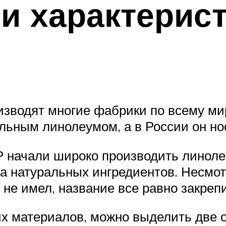
и характерис
зводят многие фабрики по всему миру
альным линолеумом, а в России он н
 начали широко производить линоле
а натуральных ингредиентов. Несмотр
 не имел, название все равно закреп
их материалов, можно выделить две 