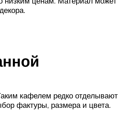
но низким ценам. Материал может
декора.
анной
 Таким кафелем редко отделывают
ыбор фактуры, размера и цвета.