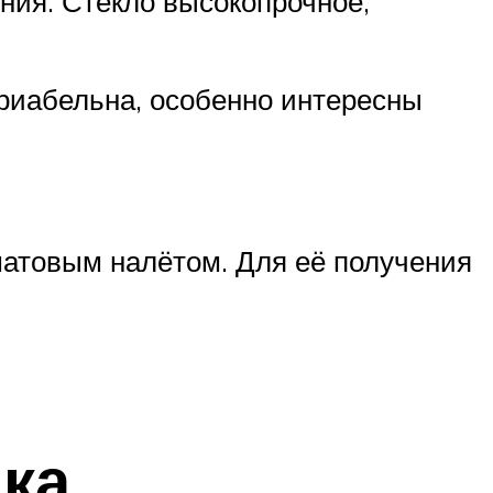
ния. Стекло высокопрочное,
риабельна, особенно интересны
матовым налётом. Для её получения
ка