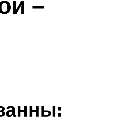
ой –
ванны: