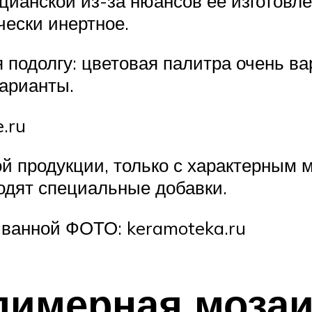
ианской из-за нюансов её изготовле
чески инертное.
подолгу: цветовая палитра очень ва
арианты.
.ru
ой продукции, только с характерным 
одят специальные добавки.
 ванной ФОТО: keramoteka.ru
лимерная мозаи