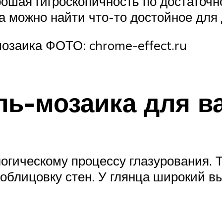
рошая гигроскопичность по достаточ
а можно найти что-то достойное для 
озаика ФОТО: chrome-effect.ru
ь-мозаика для в
логическому процессу глазурования.
 облицовку стен. У глянца широкий в