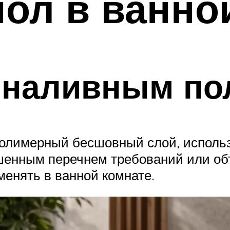
ол в ванно
я наливным по
полимерный бесшовный слой, использ
енным перечнем требований или объ
енять в ванной комнате.