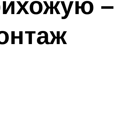
рихожую –
монтаж