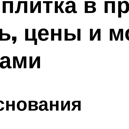
плитка в п
ь, цены и 
ками
снования