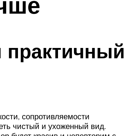
учше
й практичный
кости, сопротивляемости
еть чистый и ухоженный вид.
ор будет красив и неповторим с