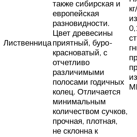
также сибирская и
кг
европейская
и
разновидности.
0,
Цвет древесины
ст
Лиственница
приятный, буро-
гн
красноватый, с
п
отчетливо
п
различимыми
из
полосами годичных
М
колец. Отличается
минимальным
количеством сучков,
прочная, плотная,
не склонна к