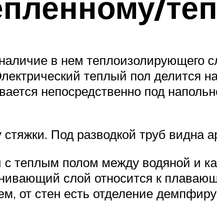
епленному/те
наличие в нем теплоизолирующего сл
Электрический теплый пол делится н
ается непосредственно под напольн
ку стяжки. Под разводкой труб видна
и с теплым полом между водяной и к
внивающий слой относится к плавающи
ем, от стен есть отделение демпфир