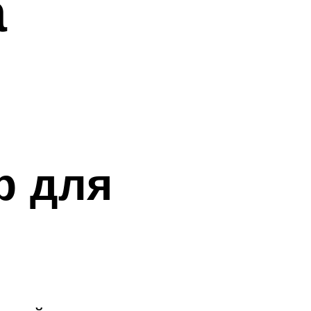
а
р для