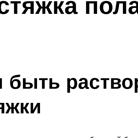
стяжка пол
 быть раство
яжки