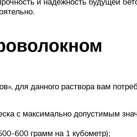
 прочность и надежность будущей бе
оятельно.
роволокном
ов», для данного раствора вам потре
песка с максимально допустимым зн
500-600 грамм на 1 кубометр);