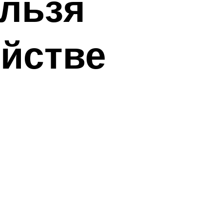
ельзя
ойстве