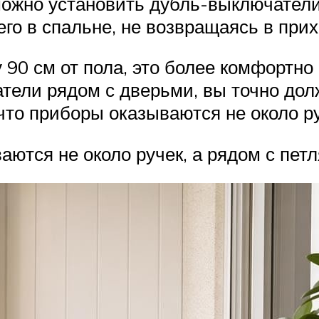
можно установить дубль-выключатели
его в спальне, не возвращаясь в при
 90 см от пола, это более комфортно 
тели рядом с дверьми, вы точно долж
что приборы оказываются не около ру
ются не около ручек, а рядом с петл