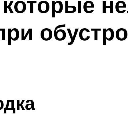
 которые н
при обустр
одка