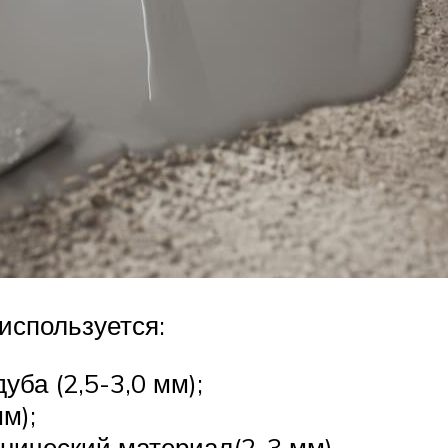
 используется:
уба (2,5-3,0 мм);
м);
хнический материал(2-3 мм).