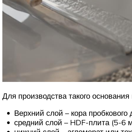
Для производства такого основания
Верхний слой – кора пробкового д
средний слой – HDF-плита (5-6 м
нижний слой – агломерат или те