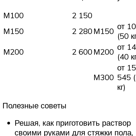
М100
2 150
от 1
М150
2 280
М150
(50 к
от 1
М200
2 600
М200
(40 к
от 15
М300
545 
кг)
Полезные советы
Решая, как приготовить раствор
своими руками для стяжки пола,