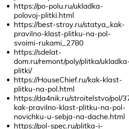
https://po-polu.ru/ukladka-
polovoj-plitki.html
https://best-stroy.ru/statya_kak-
pravilno-klast-plitku-na-pol-
svoimi-rukami_2780
https://sdelat-
dom.ru/remont/poly/plitka/ukladka
plitki/
https://HouseChief.ru/kak-klast-
plitku-na-pol.html
https://da4nik.ru/stroitelstvo/pol/3
kak-pravilno-klast-plitku-na-pol-
novichku-u-sebja-na-dache.html
https://pol-spec.ru/plitka-i-