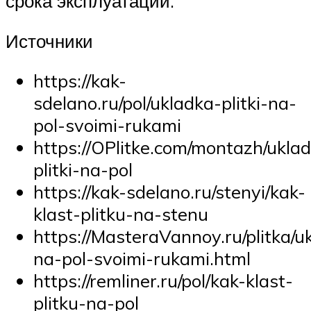
срока эксплуатации.
Источники
https://kak-
sdelano.ru/pol/ukladka-plitki-na-
pol-svoimi-rukami
https://OPlitke.com/montazh/ukla
plitki-na-pol
https://kak-sdelano.ru/stenyi/kak-
klast-plitku-na-stenu
https://MasteraVannoy.ru/plitka/u
na-pol-svoimi-rukami.html
https://remliner.ru/pol/kak-klast-
plitku-na-pol