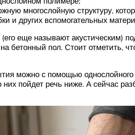
однослойном полимере;
ложную многослойную структуру, кото
бки и других вспомогательных матери
(его еще называют акустическим) по
а бетонный пол. Стоит отметить, что
ытия можно с помощью однослойного 
них пойдет речь ниже. А сейчас раз