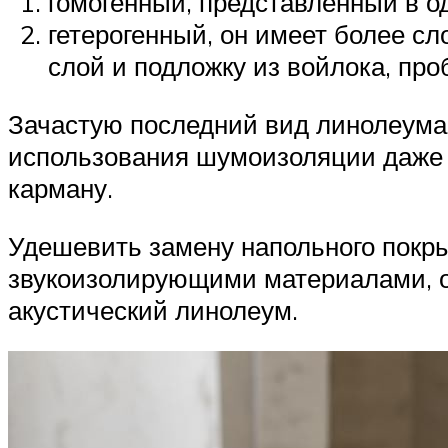
гомогенный, представленный в 
гетерогенный, он имеет более с
слой и подложку из войлока, про
Зачастую последний вид линолеума 
использования шумоизоляции даже н
карману.
Удешевить замену напольного покр
звукоизолирующими материалами, о 
акустический линолеум.