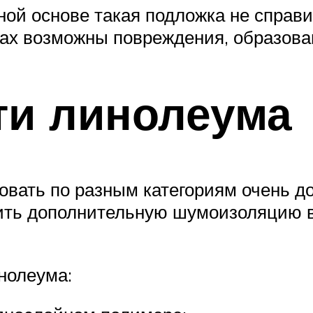
ой основе такая подложка не справи
ах возможны повреждения, образован
ти линолеума
ать по разным категориям очень долг
ить дополнительную шумоизоляцию в 
нолеума: