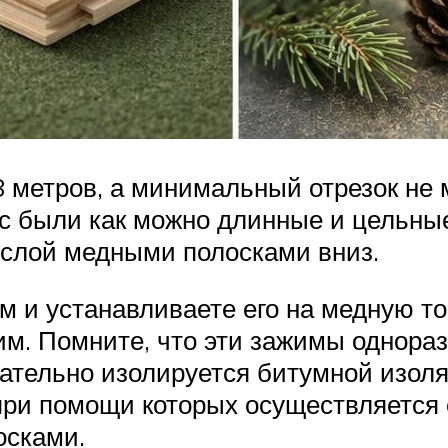
 метров, а минимальный отрезок не 
вас были как можно длинные и цельн
слой медными полосками вниз.
им и устанавливаете его на медную 
им. Помните, что эти зажимы однора
ательно изолируется битумной изоля
 при помощи которых осуществляется
осками.