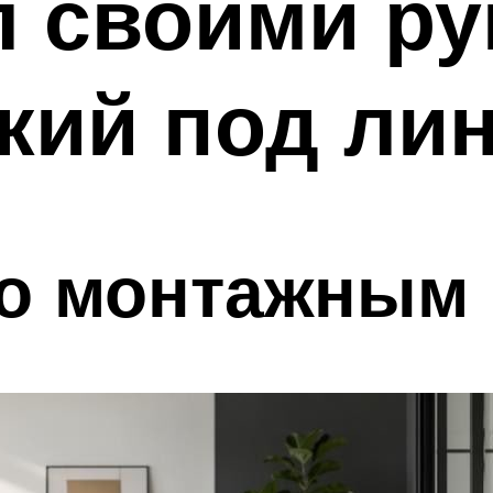
л своими ру
кий под ли
по монтажным