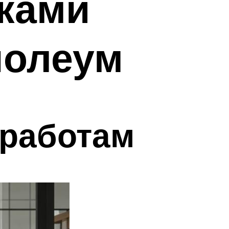
ками
нолеум
 работам