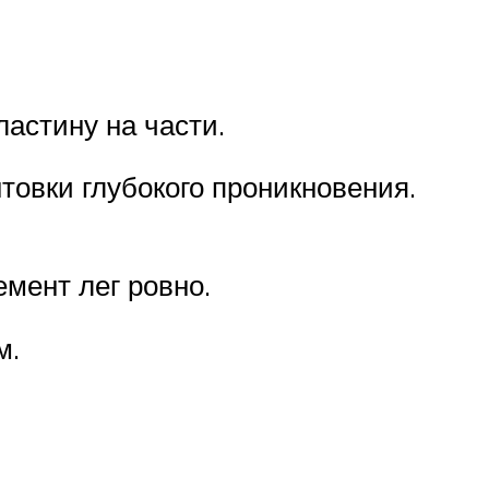
астину на части.
нтовки глубокого проникновения.
мент лег ровно.
м.