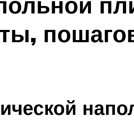
польной пл
еты, пошаго
я
ической напо