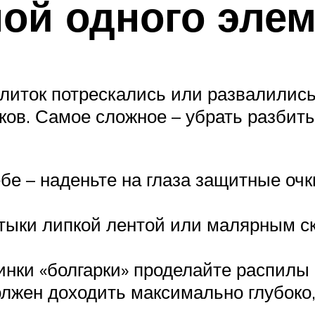
ной одного эле
плиток потрескались или развалились
ков. Самое сложное – убрать разбит
е – наденьте на глаза защитные очки,
тыки липкой лентой или малярным ск
и «болгарки» проделайте распилы 
олжен доходить максимально глубоко