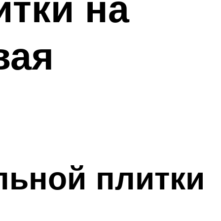
итки на
вая
льной плитки