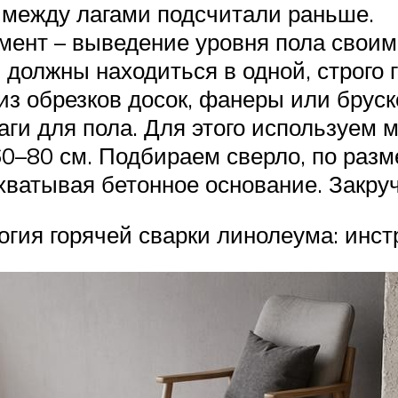
е между лагами подсчитали раньше.
ент – выведение уровня пола своими
 должны находиться в одной, строго 
из обрезков досок, фанеры или бруск
аги для пола. Для этого используем
60–80 см. Подбираем сверло, по раз
хватывая бетонное основание. Закру
 горячей сварки линолеума: инст