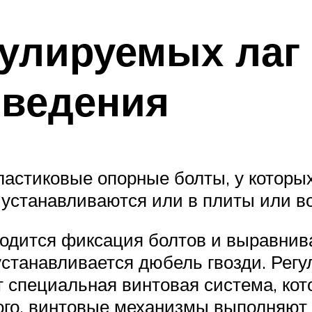
гулируемых лаг
зведения
ластиковые опорные болты, у которы
устанавливаются или в плиты или во
водится фиксация болтов и выравни
а устанавливается дюбель гвозди. Ре
т специальная винтовая система, ко
того, винтовые механизмы выполняю