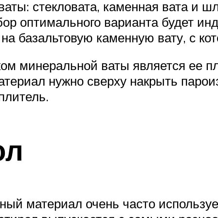
ваты: стекловата, каменная вата и 
бор оптимального варианта будет ин
а базальтовую каменную вату, с кот
м минеральной ваты является ее пл
териал нужно сверху накрыть парои
плитель.
ол
ный материал очень часто использует