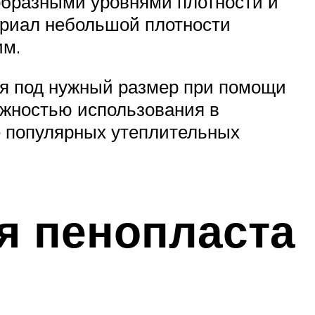
образными уровнями плотности и
териал небольшой плотности
им.
тся под нужный размер при помощи
можностью использования в
е популярных утеплительных
я пенопласта