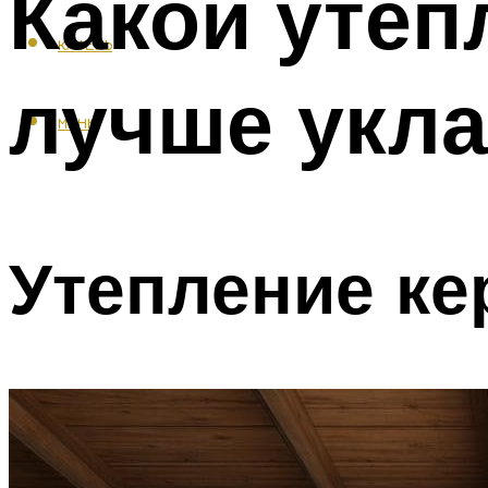
Какой утеп
КАФЕЛЬ
лучше укл
МЕНЮ
Утепление ке