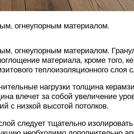
ным, огнеупорным материалом.
ным, огнеупорным материалом. Грану
поглощение материала, кроме того, к
мзитового теплоизоляционного слоя с
чительные нагрузки толщина керамзи
ина влечет за собой увеличение уров
й с низкой высотой потолков.
ой следует тщательно изолировать о
рукцию необходимо дополнительно ар