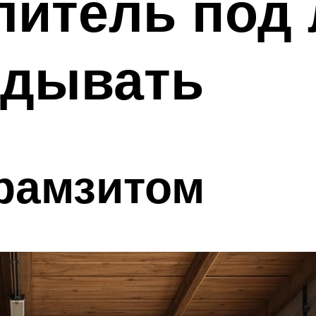
литель под
адывать
рамзитом