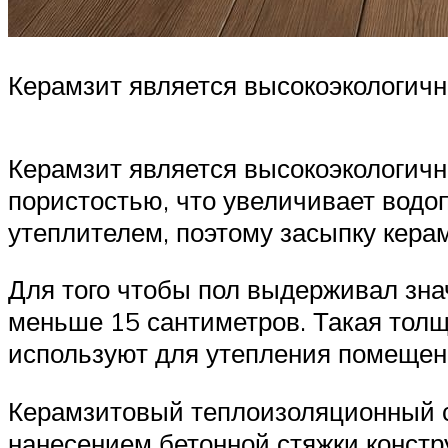
Керамзит является высокоэкологич
Керамзит является высокоэкологич
пористостью, что увеличивает водо
утеплителем, поэтому засыпку кера
Для того чтобы пол выдерживал зна
меньше 15 сантиметров. Такая толщ
используют для утепления помещени
Керамзитовый теплоизоляционный сл
нанесением бетонной стяжки конст