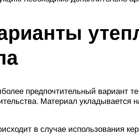
арианты утеп
ла
иболее предпочтительный вариант т
ительства. Материал укладывается на
оисходит в случае использования ке