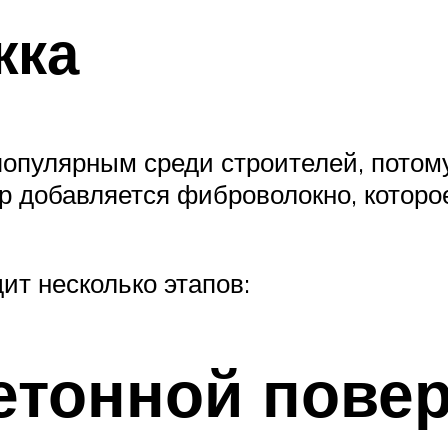
жка
опулярным среди строителей, потому
р добавляется фиброволокно, которо
ит несколько этапов:
етонной повер