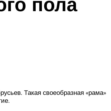
ого пола
русьев. Такая своеобразная «рама»
тие.