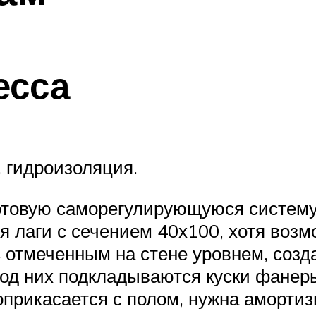
есса
, гидроизоляция.
готовую саморегулирующуюся систему
я лаги с сечением 40х100, хотя возм
 отмеченным на стене уровнем, созд
под них подкладываются куски фанер
соприкасается с полом, нужна аморт