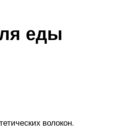
для еды
тетических волокон.