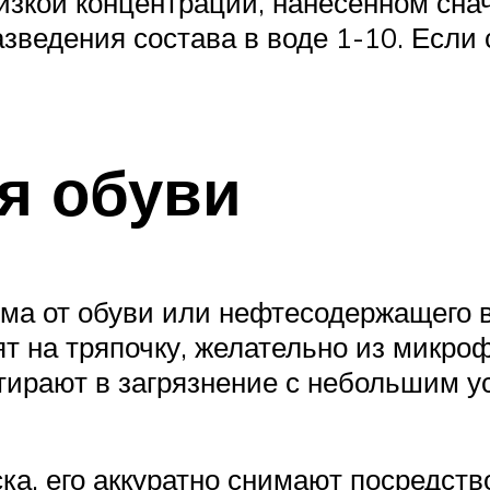
зкой концентрации, нанесенном снач
зведения состава в воде 1-10. Если 
ля обуви
ема от обуви или нефтесодержащего в
ят на тряпочку, желательно из микро
ирают в загрязнение с небольшим у
ка, его аккуратно снимают посредст