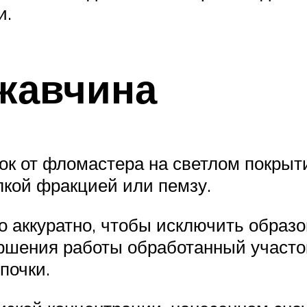
и.
жавчина
ок от фломастера на светлом покры
лкой фракцией или пемзу.
о аккуратно, чтобы исключить образ
ершения работы обработанный участ
почки.