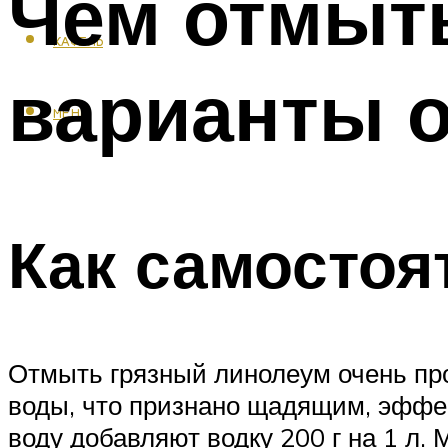
Чем отмыть
КАФЕЛЬ
варианты о
МЕНЮ
Как самостоя
Отмыть грязный линолеум очень про
воды, что признано щадящим, эффе
воду добавляют водку 200 г на 1 л