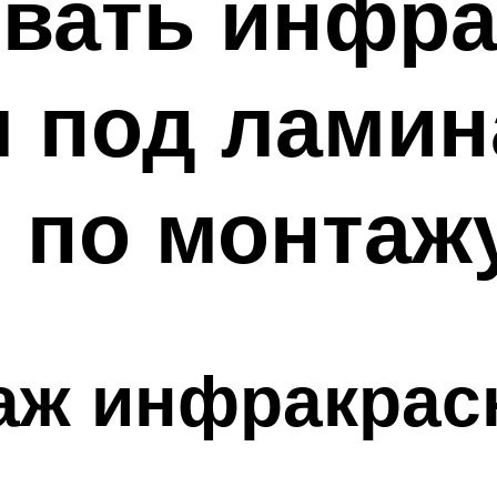
ывать инфр
 под ламин
 по монтаж
таж инфракрас