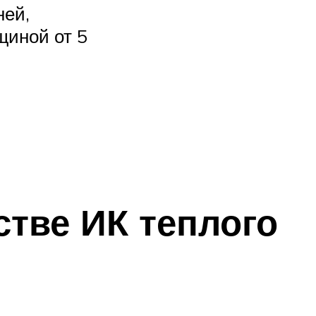
ней,
щиной от 5
стве ИК теплого