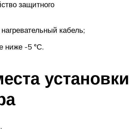
йство защитного
 нагревательный кабель;
 ниже -5 °С.
места установк
ра