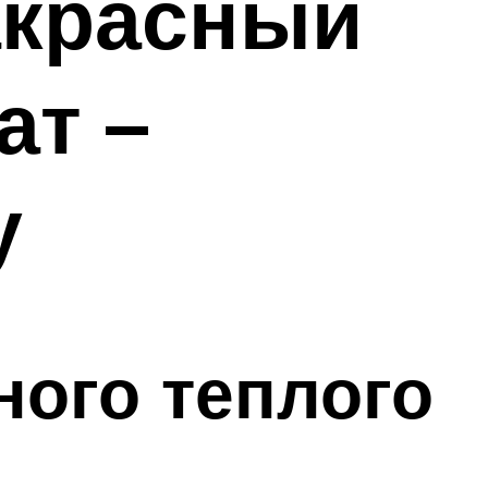
акрасный
ат –
у
ного теплого