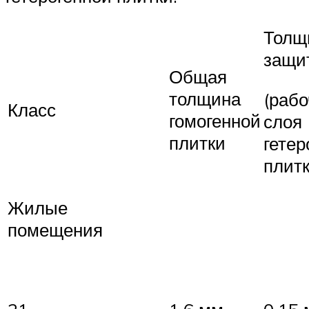
Толщ
защи
Общая
толщина
(рабо
Класс
гомогенной
слоя
плитки
гетер
плит
Жилые
помещения