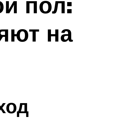
й пол:
яют на
ход