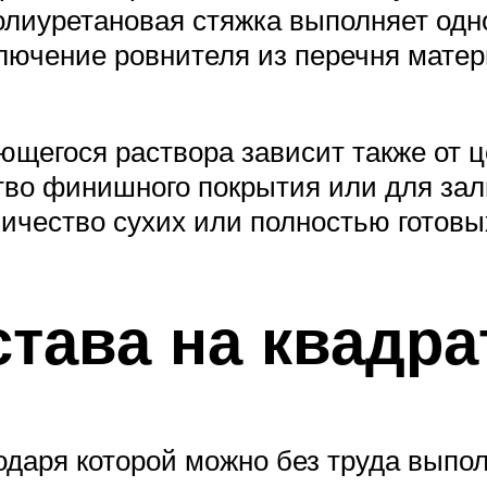
олиуретановая стяжка выполняет од
ключение ровнителя из перечня мате
егося раствора зависит также от ц
ство финишного покрытия или для зал
личество сухих или полностью готовы
става на квадр
одаря которой можно без труда вып