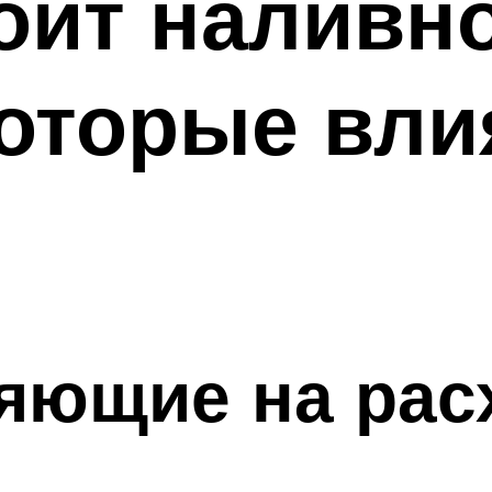
оит наливно
оторые вли
яющие на рас