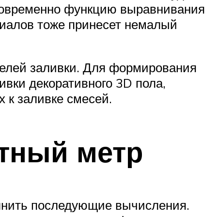
новременно функцию выравнивания
риалов тоже принесет немалый
елей заливки. Для формирования
ивки декоративного 3D пола,
х к заливке смесей.
атный метр
олнить последующие вычисления.