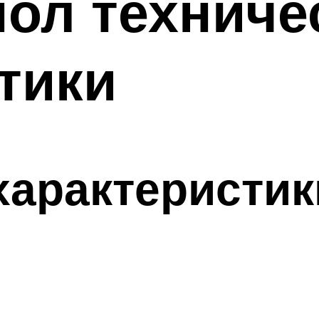
ол техниче
тики
характеристик