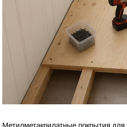
Метилметакрилатные покрытия для п