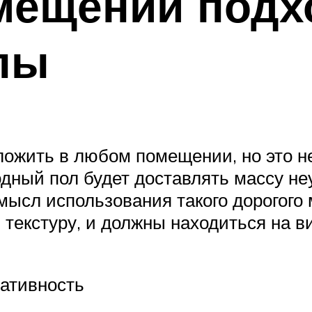
мещений подх
лы
ложить в любом помещении, но это н
дный пол будет доставлять массу не
смысл использования такого дорогого
 текстуру, и должны находиться на в
ративность