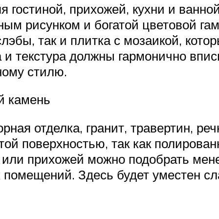
я гостиной, прихожей, кухни и ванно
ым рисунком и богатой цветовой гам
 слэбы, так и плитка с мозаикой, ко
а и текстура должны гармонично впи
ному стилю.
й камень
ная отделка, гранит, травертин, реч
ой поверхностью, так как полирован
и или прихожей можно подобрать ме
 помещений. Здесь будет уместен сла