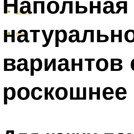
Напольная 
КАФЕЛЬ
натурально
МЕНЮ
вариантов 
роскошнее