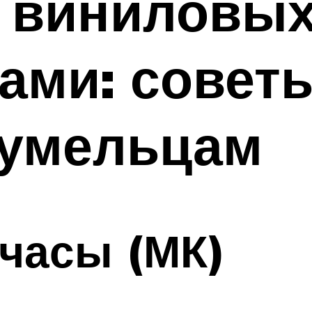
 виниловых
ами: совет
умельцам
часы (МК)