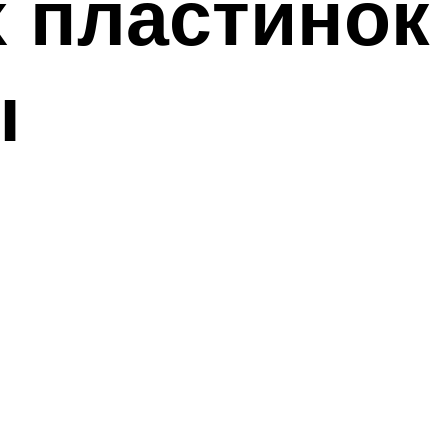
 пластинок
ы