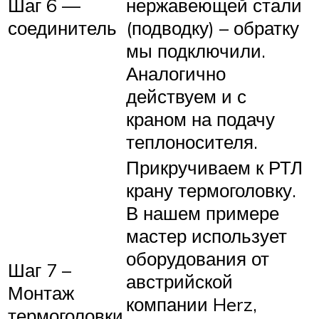
Шаг 6 —
нержавеющей стали
соединитель
(подводку) – обратку
мы подключили.
Аналогично
действуем и с
краном на подачу
теплоносителя.
Прикручиваем к РТЛ
крану термоголовку.
В нашем примере
мастер использует
оборудования от
Шаг 7 –
австрийской
Монтаж
компании Herz,
термоголовки