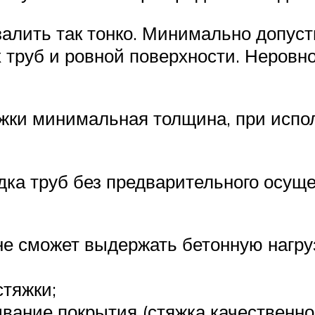
алить так тонко. Минимально допуст
 труб и ровной поверхности. Неровн
жки минимальная толщина, при испол
дка труб без предварительного осуще
не сможет выдержать бетонную нагруз
стяжки;
вание покрытия (стяжка качественно 