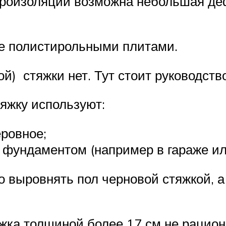
идроизоляции возможна небольшая де
ие полистирольными плитами.
) стяжки нет. Тут стоит руководст
яжку используют:
ровное;
 фундаментом (например в гараже ил
о выровнять пол черновой стяжкой, а
яжка толщиной более 17 см не рацион