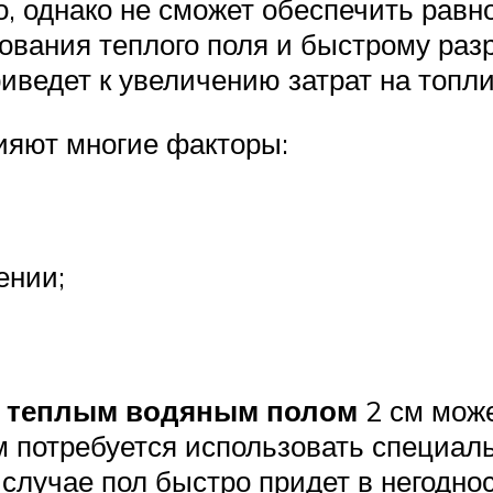
, однако не сможет обеспечить равн
вания теплого поля и быстрому ра
иведет к увеличению затрат на топли
ияют многие факторы:
ении;
д теплым водяным полом
2 см може
ом потребуется использовать специал
случае пол быстро придет в негоднос