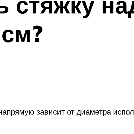
ь стяжку н
 см?
напрямую зависит от диаметра испол