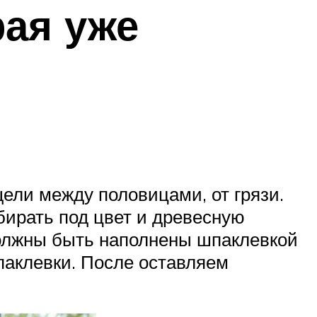
рая уже
щели между половицами, от грязи.
бирать под цвет и древесную
олжны быть наполнены шпаклевкой
паклевки. После оставляем