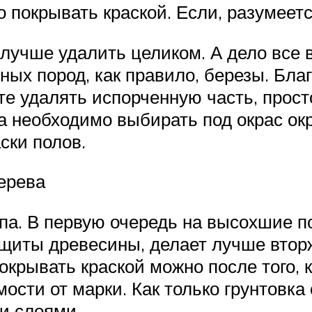
 покрывать краской. Если, разумеетс
учше удалить целиком. А дело все в
ных пород, как правило, березы. Бла
те удалять испорченную часть, прост
а необходимо выбирать под окрас окра
ски полов.
ерева
апа. В первую очередь на высохшие п
щиты древесины, делает лучше вторж
окрывать краской можно после того, к
мости от марки. Как только грунтовка
и слоями.