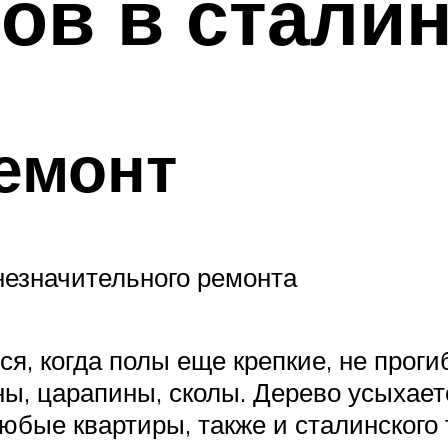
ов в стали
емонт
незначительного ремонта
, когда полы еще крепкие, не прогиб
ны, царапины, сколы. Дерево усыхае
бые квартиры, также и сталинского т