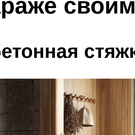
араже свои
етонная стяж