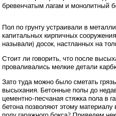
бревенчатым лагам и монолитный 
Пол по грунту устраивали в металл
капитальных кирпичных сооружениях
называли) досок, настланных на тол
Стоит ли говорить, что после высы
проваливались мелкие детали карбю
Зато туда можно было сметать грязь
высыхания. Бетонные полы до неда
цементно-песчаная стяжка пола в г
бетона позволяют этому материалу 
полу гаражного бокса? Приведем нек