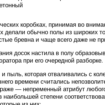
бетонный
ических коробках, принимая во внима
 делали обычно полы из широких тол
стые бревна и чаще всего даже не п
хания досок настила в полу образовы
ратора при его очередной разборке.
 и пыль, которая отваливались с кол
внего времени считались непозволит
араже — непременный атрибут любого 
в наибольшей степени соответствов
оторые из них: