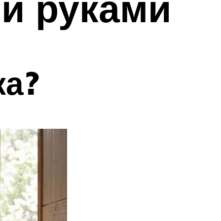
ми руками
ка?