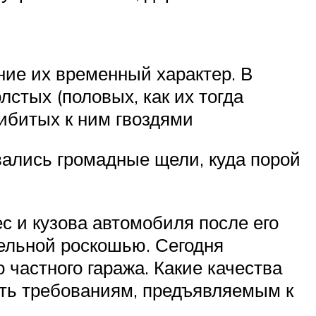
ние их временный характер. В
стых (половых, как их тогда
рибитых к ним гвоздями
вались громадные щели, куда порой
ес и кузова автомобиля после его
ельной роскошью. Сегодня
частного гаража. Какие качества
ать требованиям, предъявляемым к