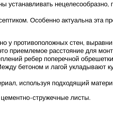
ны устанавливать нецелесообразно, п
ептиком. Особенно актуальна эта пр
но у противоположных стен, выравн
 это приемлемое расстояние для мон
реплений ребер поперечной обрешетк
ежду бетоном и лагой укладывают ку
иал, используя подходящий материа
 цементно-стружечные листы.