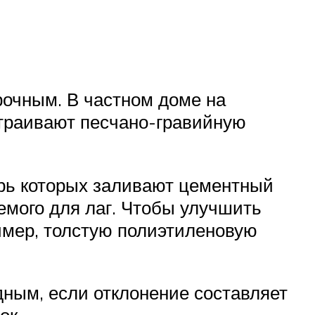
рочным. В частном доме на
страивают песчано-гравийную
трь которых заливают цементный
уемого для лаг. Чтобы улучшить
имер, толстую полиэтиленовую
дным, если отклонение составляет