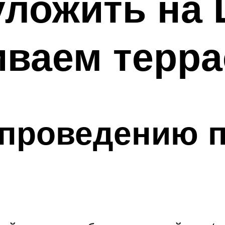
уложить на 
иваем терра
 проведению 
и