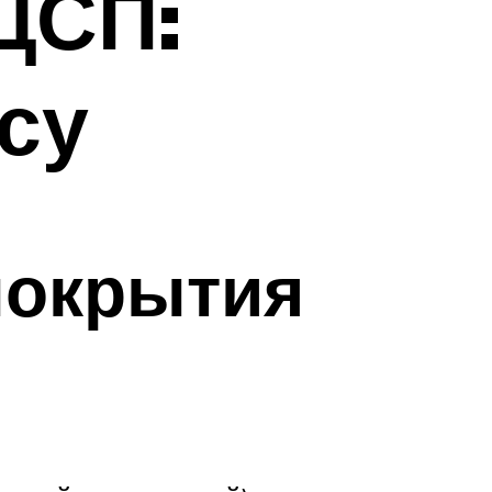
ЦСП:
су
покрытия