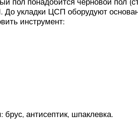
ый пол понадобится черновой пол (с
 До укладки ЦСП оборудуют основани
овить инструмент:
брус, антисептик, шпаклевка.