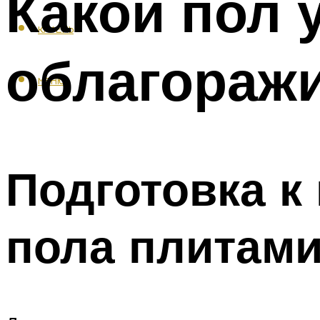
Какой пол 
КАФЕЛЬ
облагораж
МЕНЮ
Подготовка к
пола плитам