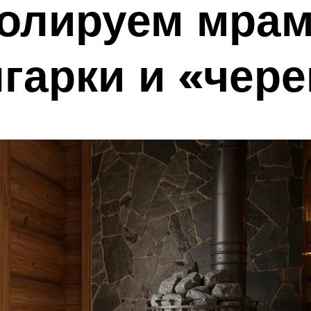
лируем мрамо
гарки и «чер