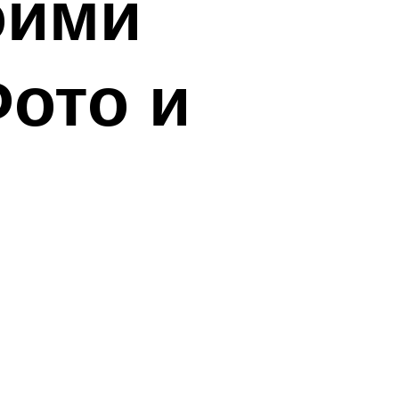
оими
Фото и