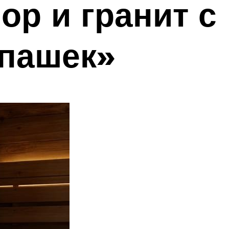
р и гранит с
епашек»