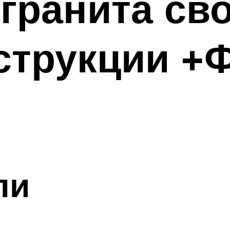
гранита св
струкции +
ли