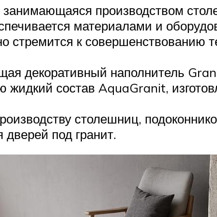
занимающаяся производством столеш
еспечивается материалами и оборуд
о стремится к совершенствованию т
щая декоративный наполнитель Grani
ию жидкий состав AquaGranit, изгот
роизводству столешниц, подоконнико
 дверей под гранит.