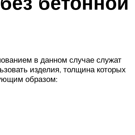
 без бетонной
снованием в данном случае служат
зовать изделия, толщина которых
дующим образом: