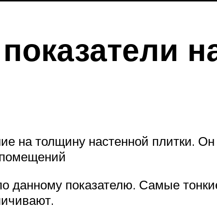
показатели н
е на толщину настенной плитки. Он 
х помещений
по данному показателю. Самые тонкие
личивают.