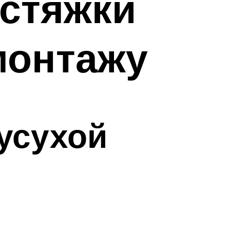
 стяжки
монтажу
усухой