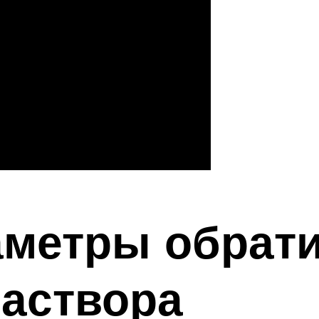
аметры обрат
раствора