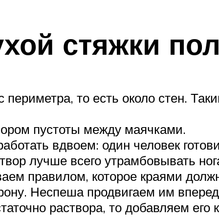
ухой стяжки по
с периметра, то есть около стен. Так
вором пустоты между маячками.
аботать вдвоем: один человек готови
створ лучше всего утрамбовывать ног
аем правилом, которое краями долж
орону. Неспеша продвигаем им вперед
статочно раствора, то добавляем его