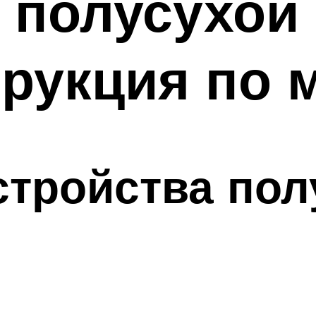
 полусухой
трукция по 
стройства пол