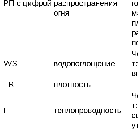
РП с цифрой
распространения
г
огня
м
п
р
п
Ч
WS
водопоглощение
т
в
TR
плотность
Ч
т
I
теплопроводность
с
у